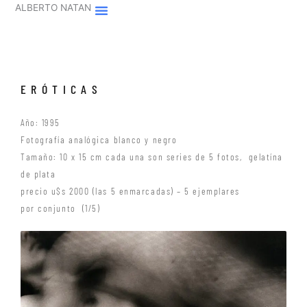
Ir
ALBERTO NATAN
al
contenido
ERÓTICAS
Año: 1995
Fotografía analógica blanco y negro
Tamaño: 10 x 15 cm cada una son series de 5 fotos, gelatína
de plata
precio u$s 2000 (las 5 enmarcadas) – 5 ejemplares
por conjunto (1/5)